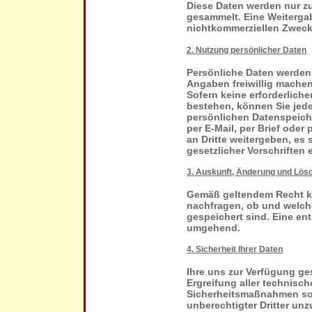
Diese Daten werden nur z
gesammelt. Eine Weitergab
nichtkommerziellen Zwecken
2. Nutzung persönlicher Daten
Persönliche Daten werden 
Angaben freiwillig machen
Sofern keine erforderlic
bestehen, können Sie jede
persönlichen Datenspeicher
per E-Mail, per Brief oder
an Dritte weitergeben, es 
gesetzlicher Vorschriften e
3. Auskunft, Änderung und Lös
Gemäß geltendem Recht kön
nachfragen, ob und welch
gespeichert sind. Eine en
umgehend.
4. Sicherheit Ihrer Daten
Ihre uns zur Verfügung ge
Ergreifung aller technisc
Sicherheitsmaßnahmen so g
unberechtigter Dritter un