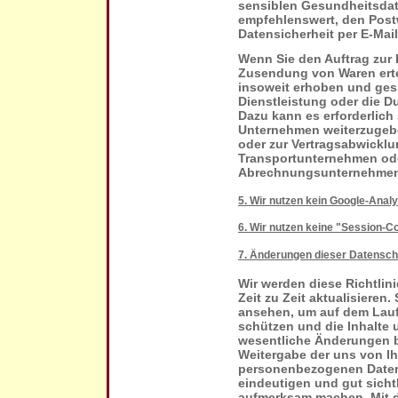
sensiblen Gesundheitsdat
empfehlenswert, den Postw
Datensicherheit per E-Mai
Wenn Sie den Auftrag zur 
Zusendung von Waren erte
insoweit erhoben und gesp
Dienstleistung oder die D
Dazu kann es erforderlich 
Unternehmen weiterzugeben
oder zur Vertragsabwicklun
Transportunternehmen ode
Abrechnungsunternehmen
5. Wir nutzen kein Google-Anal
6. Wir nutzen keine "Session-C
7. Änderungen dieser Datensc
Wir werden diese Richtlin
Zeit zu Zeit aktualisieren.
ansehen, um auf dem Laufe
schützen und die Inhalte u
wesentliche Änderungen b
Weitergabe der uns von Ih
personenbezogenen Daten
eindeutigen und gut sicht
aufmerksam machen. Mit de